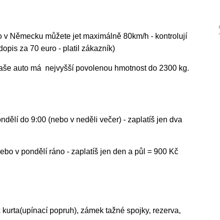
 v Německu můžete jet maximálně 80km/h - kontrolují
pis za 70 euro - platil zákazník)
Vaše auto má nejvyšší povolenou hmotnost do 2300 kg.
E
ndělí do 9:00 (nebo v neděli večer) - zaplatíš jen dva
nebo v pondělí ráno - zaplatíš jen den a půl = 900 Kč
urta(upínací popruh), zámek tažné spojky, rezerva,