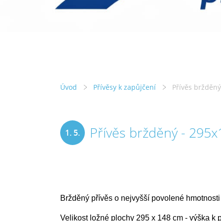
Úvod
Přívěsy k zapůjčení
Přívěs bržděný
Přívěs bržděný - 295x
1. 5.
2020
Bržděný přívěs o nejvyšší povolené hmotnosti
Velikost ložné plochy 295 x 148 cm - výška k 