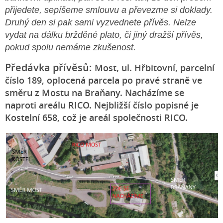
přijedete, sepíšeme smlouvu a převezme si doklady.
Druhý den si pak sami vyzvednete přívěs. Nelze
vydat na dálku bržděné plato, či jiný dražší přívěs,
pokud spolu nemáme zkušenost.
Předávka přívěsů:
Most, ul. Hřbitovní, parcelní
číslo 189, oplocená parcela po pravé straně ve
směru z Mostu na Braňany.
Nacházíme se
naproti areálu RICO. Nejbližší číslo popisné je
Kostelní 658, což je areál společnosti RICO.