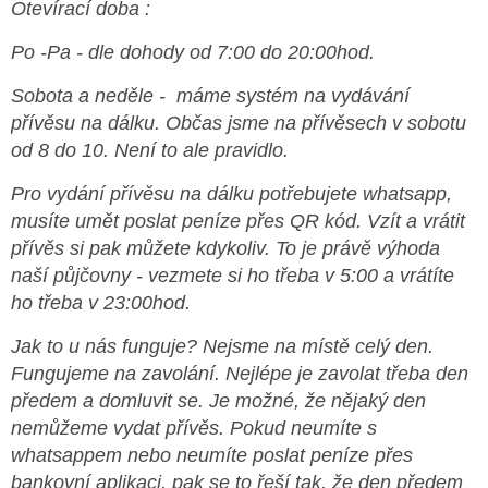
Otevírací doba :
Po -Pa - dle dohody od 7:00 do 20:00hod.
Sobota a neděle - máme systém na vydávání
přívěsu na dálku. Občas jsme na přívěsech v sobotu
od 8 do 10. Není to ale pravidlo.
Pro vydání přívěsu na dálku potřebujete whatsapp,
musíte umět poslat peníze přes QR kód. Vzít a vrátit
přívěs si pak můžete kdykoliv. To je právě výhoda
naší půjčovny - vezmete si ho třeba v 5:00 a vrátíte
ho třeba v 23:00hod.
Jak to u nás funguje? Nejsme na místě celý den.
Fungujeme na zavolání. Nejlépe je zavolat třeba den
předem a domluvit se. Je možné, že nějaký den
nemůžeme vydat přívěs. Pokud neumíte s
whatsappem nebo neumíte poslat peníze přes
bankovní aplikaci, pak se to řeší tak, že den předem