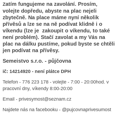
atím fungujeme na zavolání. Prosím,
Z
volejte dopředu, abyste na plac nejeli
zbytečně. Na place máme nyní několik
přívěsů a lze se na ně podívat klidně i o
víkendu (lze je zakoupit o víkendu, to také
není problém). Stačí zavolat a my Vás na
plac na dálku pustíme, pokud byste se chtěli
jen podívat na přívěsy.
Semeistvo s.r.o. - půjčovna
ič: 14214920 - není plátce DPH
Telefon - 776 223 178 - volejte - 7:00 - 20:00hod. v
pracovní dny, víkendy 8:00-20:00
Email - privesymost@seznam.cz
Najdete nás na facebooku - @pujcovnaprivesumost