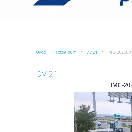
Úvod
Fotoalbum
DV 21
IMG-202509
DV 21
IMG-20