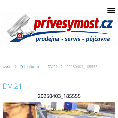
Úvod
Fotoalbum
DV 21
20250403_185555
DV 21
20250403_185555