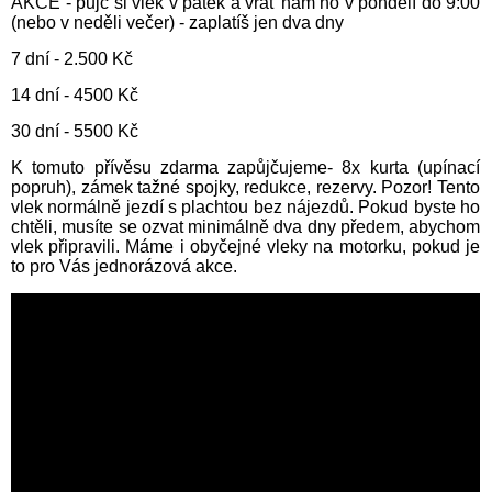
AKCE - půjč si vlek v pátek a vrať nám ho v pondělí do 9:00
(nebo v neděli večer) - zaplatíš jen dva dny
7 dní - 2.500 Kč
14 dní - 4500 Kč
30 dní - 5500 Kč
K tomuto přívěsu zdarma zapůjčujeme- 8x kurta (upínací
popruh), zámek tažné spojky, redukce, rezervy. Pozor! Tento
vlek normálně jezdí s plachtou bez nájezdů. Pokud byste ho
chtěli, musíte se ozvat minimálně dva dny předem, abychom
vlek připravili. Máme i obyčejné vleky na motorku, pokud je
to pro Vás jednorázová akce.