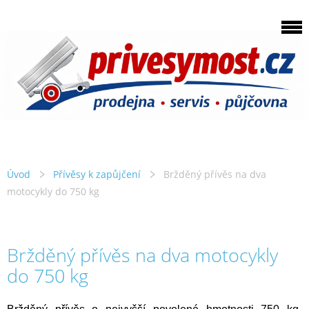
Úvod
Přívěsy k zapůjčení
Bržděný přívěs na dva
motocykly do 750 kg
Bržděný přívěs na dva motocykly
do 750 kg