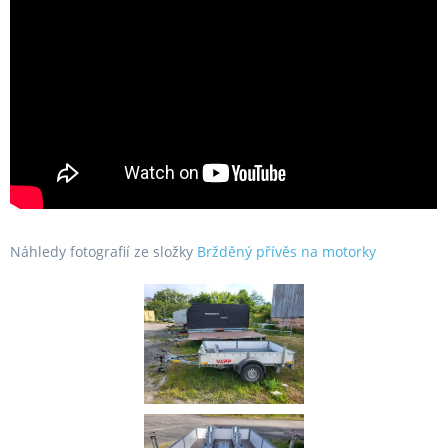
Náhledy fotografií ze složky
Bržděný přívěs na motorky