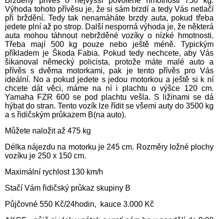
Bržděný přívěs o nejvyšší povolené hmotnosti 750 kg.
Výhoda tohoto přívěsu je, že si sám brzdí a tedy Vás netlačí
při brždění. Tedy tak nenamáháte brzdy auta, pokud třeba
jedete plní až po strop. Další nesporná výhoda je, že některá
auta mohou táhnout nebržděné vozíky o nízké hmotnosti.
Třeba mají 500 kg pouze nebo ještě méně. Typickým
příkladem je Škoda Fabia. Pokud tedy nechcete, aby Vás
šikanoval německý policista, protože máte malé auto a
přívěs s dvěma motorkami, pak je tento přívěs pro Vás
ideální. No a pokud jedete s jedou motorkou a ještě si k ní
chcete dát věci, máme na ní i plachtu o výšce 120 cm.
Yamaha FZR 600 se pod plachtu vešla. S ližinami se dá
hýbat do stran. Tento vozík lze řídit se všemi auty do 3500 kg
a s řidičským průkazem B(na auto).
Můžete naložit až 475 kg
Délka nájezdu na motorku je 245 cm. Rozměry ložné plochy
vozíku je 250 x 150 cm.
Maximální rychlost 130 km/h
Stačí Vám řidičský průkaz skupiny B
Půjčovné 550 Kč/24hodin, kauce 3.000 Kč